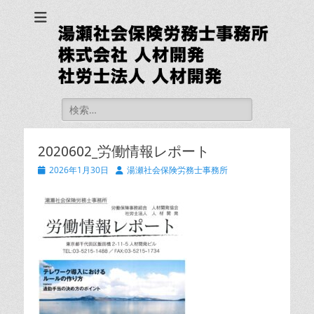
湯瀬社会保険労務士
事務所 社労士法人
人材開発
検
索:
2020602_労働情報レポート
投
投
2026年1月30日
湯瀬社会保険労務士事務所
稿
稿
日
者