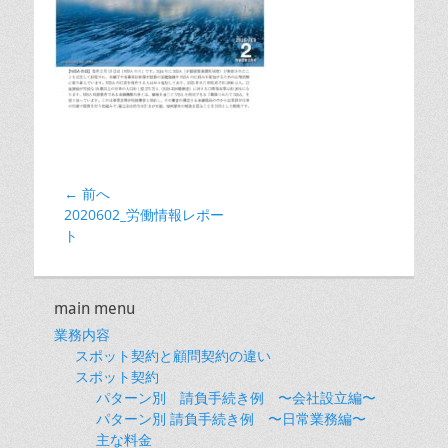
投
← 前へ
前
2020602_労働情報レポー
稿
の
ト
ナ
投
ビ
稿:
ゲ
main menu
ー
業務内容
シ
スポット契約と顧問契約の違い
ョ
スポット契約
パターン別 請負手続き例 〜会社設立編〜
ン
パターン別 請負手続き例 〜日常業務編〜
主な料金