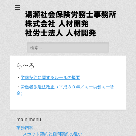
湯瀬社会保険労務士
事務所 社労士法人
人材開発
検
索:
ら〜ろ
・
労働契約に関するルールの概要
・
労働者派遣法改正（平成３０年／同一労働同一賃
金）
main menu
業務内容
スポット契約と顧問契約の違い