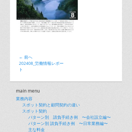
投
← 前へ
前
202408_労働情報レポー
稿
の
ト
ナ
投
ビ
稿:
ゲ
main menu
ー
業務内容
シ
スポット契約と顧問契約の違い
ョ
スポット契約
パターン別 請負手続き例 〜会社設立編〜
ン
パターン別 請負手続き例 〜日常業務編〜
主な料金