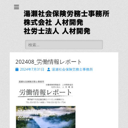
湯瀬社会保険労務士
事務所 社労士法人
人材開発
検
索:
202408_労働情報レポート
投
投
2024年7月31日
湯瀬社会保険労務士事務所
稿
稿
日
者