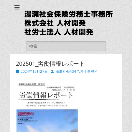
湯瀬社会保険労務士
事務所 社労士法人
人材開発
検
索:
202501_労働情報レポート
投
投
2024年12月27日
湯瀬社会保険労務士事務所
稿
稿
日
者