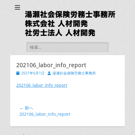
湯瀬社会保険労務士
事務所 社労士法人
人材開発
検
索:
202106_labor_info_report
投
投
2021年6月1日
湯瀬社会保険労務士事務所
稿
稿
日
者
202106_labor_info_report
投
← 前へ
前
202106_labor_info_report
稿
の
ナ
投
ビ
稿: