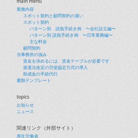
main menu
ゲ
業務内容
ー
スポット契約と顧問契約の違い
シ
スポット契約
ョ
パターン別 請負手続き例 〜会社設立編〜
パターン別 請負手続き例 〜日常業務編〜
ン
主な料金
顧問契約
当事務所の強み
賃金を決めるには、賃金テーブルが必要です
派遣法改定の労使協定方式の導入
助成金の手続代行
書類テンプレート
topics
お知らせ
ニュース
関連リンク（外部サイト）
厚生労働省