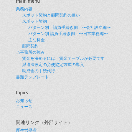
main menu
ゲ
業務内容
ー
スポット契約と顧問契約の違い
シ
スポット契約
ョ
パターン別 請負手続き例 〜会社設立編〜
パターン別 請負手続き例 〜日常業務編〜
ン
主な料金
顧問契約
当事務所の強み
賃金を決めるには、賃金テーブルが必要です
派遣法改定の労使協定方式の導入
助成金の手続代行
書類テンプレート
topics
お知らせ
ニュース
関連リンク（外部サイト）
厚生労働省