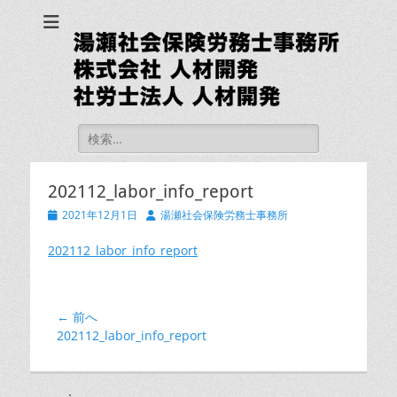
湯瀬社会保険労務士
事務所 社労士法人
人材開発
検
索:
202112_labor_info_report
投
投
2021年12月1日
湯瀬社会保険労務士事務所
稿
稿
日
者
202112_labor_info_report
投
← 前へ
前
202112_labor_info_report
稿
の
ナ
投
ビ
稿: