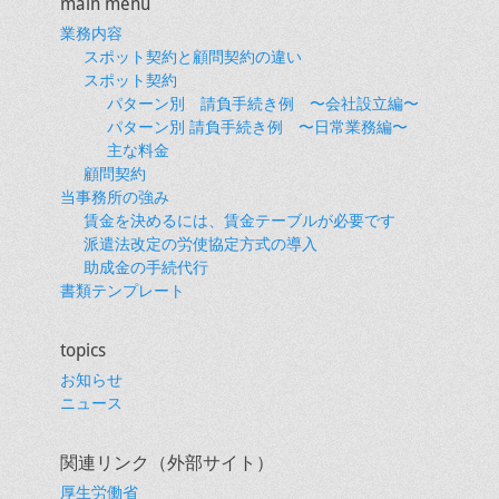
main menu
ゲ
業務内容
ー
スポット契約と顧問契約の違い
シ
スポット契約
ョ
パターン別 請負手続き例 〜会社設立編〜
パターン別 請負手続き例 〜日常業務編〜
ン
主な料金
顧問契約
当事務所の強み
賃金を決めるには、賃金テーブルが必要です
派遣法改定の労使協定方式の導入
助成金の手続代行
書類テンプレート
topics
お知らせ
ニュース
関連リンク（外部サイト）
厚生労働省