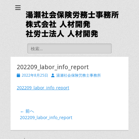
湯瀬社会保険労務士
事務所 社労士法人
人材開発
検
索:
202209_labor_info_report
投
投
2022年8月25日
湯瀬社会保険労務士事務所
稿
稿
日
者
202209_labor_info_report
投
← 前へ
前
202209_labor_info_report
稿
の
ナ
投
ビ
稿: