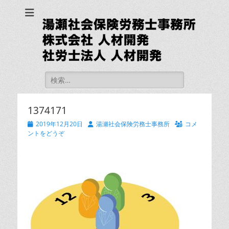
湯瀬社会保険労務士
事務所 社労士法人
人材開発
検
索:
1374171
投
投
2019年12月20日
湯瀬社会保険労務士事務所
コメ
稿
稿
ントをどうぞ
日
者