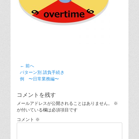
投
← 前へ
前
パターン別 請負手続き
稿
の
例 〜日常業務編〜
ナ
投
ビ
稿:
コメントを残す
ゲ
メールアドレスが公開されることはありません。
※
ー
が付いている欄は必須項目です
シ
コメント
※
ョ
ン