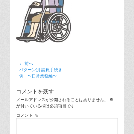
投
← 前へ
前
パターン別 請負手続き
稿
の
例 〜日常業務編〜
ナ
投
ビ
稿:
コメントを残す
ゲ
メールアドレスが公開されることはありません。
※
ー
が付いている欄は必須項目です
シ
コメント
※
ョ
ン