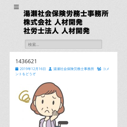
湯瀬社会保険労務士
事務所 社労士法人
人材開発
検
索:
1436621
投
投
2019年12月16日
湯瀬社会保険労務士事務所
コメ
稿
稿
ントをどうぞ
日
者