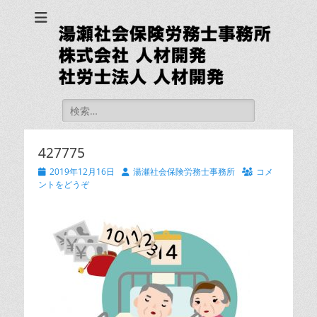
湯瀬社会保険労務士
事務所 社労士法人
人材開発
検
索:
427775
投
投
2019年12月16日
湯瀬社会保険労務士事務所
コメ
稿
稿
ントをどうぞ
日
者