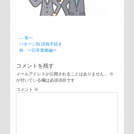
投
← 前へ
前
パターン別 請負手続き
稿
の
例 〜日常業務編〜
ナ
投
ビ
稿:
コメントを残す
ゲ
メールアドレスが公開されることはありません。
※
ー
が付いている欄は必須項目です
シ
コメント
※
ョ
ン