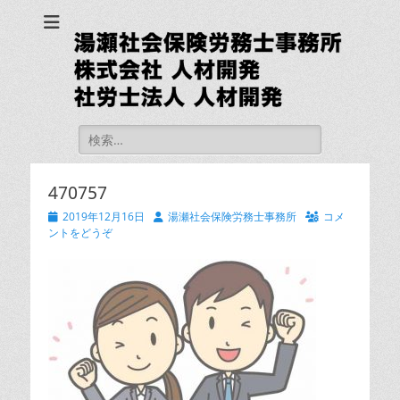
湯瀬社会保険労務士
事務所 社労士法人
人材開発
検
索:
470757
投
投
2019年12月16日
湯瀬社会保険労務士事務所
コメ
稿
稿
ントをどうぞ
日
者