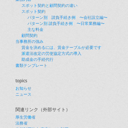
スポット契約と顧問契約の違い
スポット契約
パターン別 請負手続き例 〜会社設立編〜
パターン別 請負手続き例 〜日常業務編〜
主な料金
顧問契約
当事務所の強み
賃金を決めるには、賃金テーブルが必要です
派遣法改定の労使協定方式の導入
助成金の手続代行
書類テンプレート
topics
お知らせ
ニュース
関連リンク（外部サイト）
厚生労働省
法務省